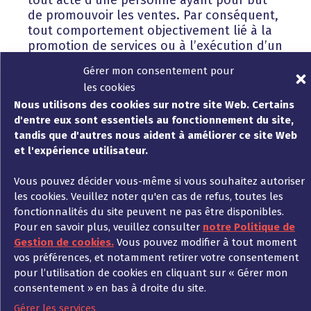
tout acte d’une personne ayant pour but
de promouvoir les ventes. Par conséquent,
tout comportement objectivement lié à la
promotion de services ou à l’exécution d’un
contrat de biens ou de services est
Gérer mon consentement pour
également couvert.
les cookies
Si, par exemple, des discussions ont lieu
Nous utilisons des cookies sur notre site Web. Certains
entre le gérant et ses employés sur la
d'entre eux sont essentiels au fonctionnement du site,
manière dont le besoin en personnel
tandis que d'autres nous aident à améliorer ce site Web
supplémentaire peut être satisfait, par
et l'expérience utilisateur.
exemple pour pouvoir accepter de
nouvelles commandes, alors, en fonction
Vous pouvez décider vous-même si vous souhaitez autoriser
de ce qui a été discuté exactement au
les cookies. Veuillez noter qu'en cas de refus, toutes les
cours de ces discussions, cela peut déjà
fonctionnalités du site peuvent ne pas être disponibles.
être suffisant pour pouvoir prouver que ces
Pour en savoir plus, veuillez consulter
notre Politique de
discussions étaient en rapport avec la
Gestion de cookies.
Vous pouvez modifier à tout moment
promotion des ventes.
vos préférences, et notamment retirer votre consentement
pour l’utilisation de cookies en cliquant sur « Gérer mon
Les employés qui ont agi sur cette base et
consentement » en bas à droite du site.
ont entrepris des tentatives de débauchage
Gérer les services