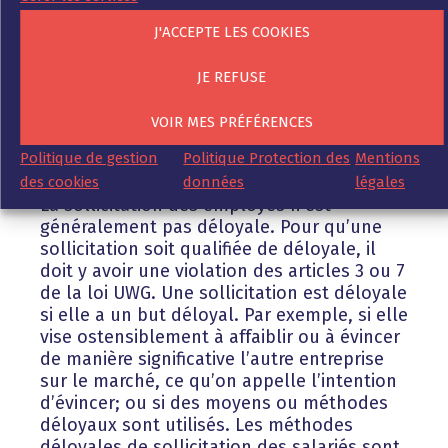
ont ainsi accompli un acte commercial au
sens de l’article 2 (1) n° 1 de l’UWG, car ils
J'ACCEPTE LES COOKIES
avaient pour but d’aider leur employeur à
promouvoir les ventes en attirant
JE REFUSE
davantage de collaborateurs qualifiés dans
l’entreprise.
VOIR MES PRÉFÉRENCES
Politique de gestion
Politique Protection des
Mentions
3. Débauchage déloyal
des cookies
données
légales
La sollicitation des employés n’est
généralement pas déloyale. Pour qu’une
sollicitation soit qualifiée de déloyale, il
doit y avoir une violation des articles 3 ou 7
de la loi UWG. Une sollicitation est déloyale
si elle a un but déloyal. Par exemple, si elle
vise ostensiblement à affaiblir ou à évincer
de manière significative l’autre entreprise
sur le marché, ce qu’on appelle l’intention
d’évincer; ou si des moyens ou méthodes
déloyaux sont utilisés. Les méthodes
déloyales de sollicitation des salariés sont,