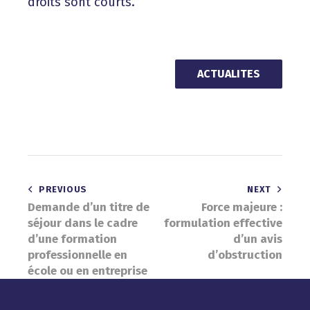
droits sont courts.
ACTUALITES
Navigation
PREVIOUS
NEXT
Demande d’un titre de
Force majeure :
de
séjour dans le cadre
formulation effective
l’article
d’une formation
d’un avis
professionnelle en
d’obstruction
école ou en entreprise