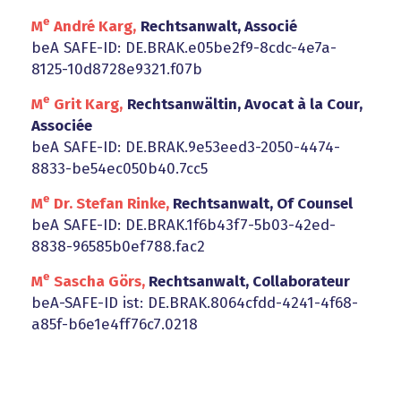
e
M
André Karg,
Rechtsanwalt, Associé
beA SAFE-ID: DE.BRAK.e05be2f9-8cdc-4e7a-
8125-10d8728e9321.f07b
e
M
Grit Karg,
Rechtsanwältin, Avocat à la Cour,
Associée
beA SAFE-ID: DE.BRAK.9e53eed3-2050-4474-
8833-be54ec050b40.7cc5
e
M
Dr. Stefan Rinke,
Rechtsanwalt, Of Counsel
beA SAFE-ID: DE.BRAK.1f6b43f7-5b03-42ed-
8838-96585b0ef788.fac2
e
M
Sascha Görs,
Rechtsanwalt, Collaborateur
beA-SAFE-ID ist: DE.BRAK.8064cfdd-4241-4f68-
a85f-b6e1e4ff76c7.0218