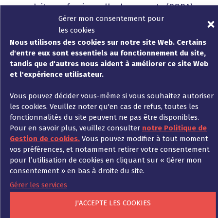
conduite professionnelle des avocats (BORA),
Code de conduite des avocats spécialisés
Gérer mon consentement pour
(FAO), Code de conduite des avocats dans la
les cookies
Communauté européenne (Code
Nous utilisons des cookies sur notre site Web. Certains
d'entre eux sont essentiels au fonctionnement du site,
professionnel CCBE),
tandis que d'autres nous aident à améliorer ce site Web
– Loi fédérale sur les honoraires des avocats
et l'expérience utilisateur.
(BRAGO), loi sur la rémunération des avocats
(RVG). Le texte de ces règlementations peut
Vous pouvez décider vous-même si vous souhaitez autoriser
être consulté sur la page d’accueil de
l’ordre
les cookies. Veuillez noter qu'en cas de refus, toutes les
fédéral des avocats allemands (BRAK).
fonctionnalités du site peuvent ne pas être disponibles.
Pour en savoir plus, veuillez consulter
notre Politique de
Gestion de cookies.
Vous pouvez modifier à tout moment
vos préférences, et notamment retirer votre consentement
Madame Karg est en outre régulièrement
pour l’utilisation de cookies en cliquant sur « Gérer mon
inscrite au tableau de l’Ordre des avocats de
consentement » en bas à droite du site.
Paris (Ordre des avocats de Paris, 11, place
Dauphine, 75053 Paris Cedex 1, Tél : 01 80 27 19
Gérer les services
20 – N° de SIREN : 302979075). Les règles
J'ACCEPTE LES COOKIES
professionnelles qui lui sont applicables sont