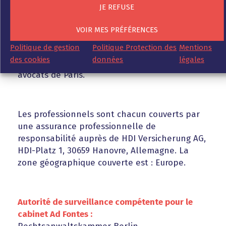
(i) le Règlement intérieur Barreau de Paris, et
JE REFUSE
(ii) le Règlement intérieur national de la
profession d’avocats. Les notiiications à Mme
VOIR MES PRÉFÉRENCES
Karg peuvent être effectuées à l’adresse de
Politique de gestion
Politique Protection des
Mentions
notiiication susmentionnée ou à la boı̂te
des cookies
données
légales
postale (Tocque) W12 auprès de l’Ordre des
avocats de Paris.
Les professionnels sont chacun couverts par
une assurance professionnelle de
responsabilité auprès de HDI Versicherung AG,
HDI-Platz 1, 30659 Hanovre, Allemagne. La
zone géographique couverte est : Europe.
Autorité de surveillance compétente pour le
cabinet Ad Fontes :