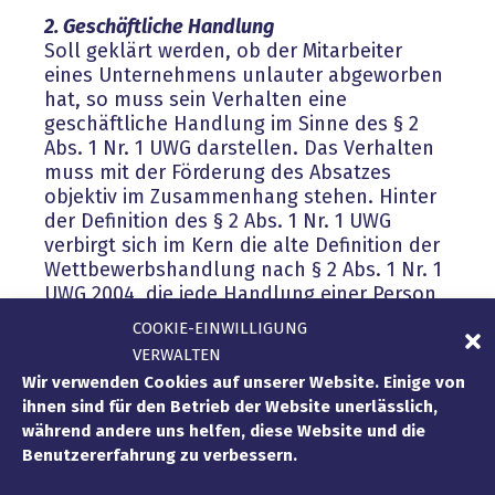
2. Geschäftliche Handlung
Soll geklärt werden, ob der Mitarbeiter
eines Unternehmens unlauter abgeworben
hat, so muss sein Verhalten eine
geschäftliche Handlung im Sinne des § 2
Abs. 1 Nr. 1 UWG darstellen. Das Verhalten
muss mit der Förderung des Absatzes
objektiv im Zusammenhang stehen. Hinter
der Definition des § 2 Abs. 1 Nr. 1 UWG
verbirgt sich im Kern die alte Definition der
Wettbewerbshandlung nach § 2 Abs. 1 Nr. 1
UWG 2004, die jede Handlung einer Person
mit dem Ziel der Absatzförderung umfasste.
COOKIE-EINWILLIGUNG
Es wird danach auch jedes Verhalten
VERWALTEN
erfasst, dass mit der Förderung von
Wir verwenden Cookies auf unserer Website. Einige von
Dienstleistungen oder der Durchführung
ihnen sind für den Betrieb der Website unerlässlich,
eines Vertrags über Waren oder
während andere uns helfen, diese Website und die
Dienstleistungen objektiv zusammenhängt.
Benutzererfahrung zu verbessern.
Findet z.B. zwischen einem Geschäftsführer
und seinen Mitarbeitern Gespräche darüber