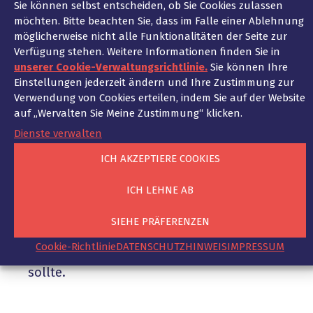
Sie können selbst entscheiden, ob Sie Cookies zulassen
statt, wie der Bedarf nach weiterem
möchten. Bitte beachten Sie, dass im Falle einer Ablehnung
Personal gedeckt werden kann, um
möglicherweise nicht alle Funktionalitäten der Seite zur
beispielsweise weitere Aufträge annehmen
Verfügung stehen. Weitere Informationen finden Sie in
zu können, dann kann dies je nachdem was
unserer Cookie-Verwaltungsrichtlinie.
Sie können Ihre
genau bei diesen Gesprächen besprochen
Einstellungen jederzeit ändern und Ihre Zustimmung zur
wurde, bereits ausreichend sein, um den
Verwendung von Cookies erteilen, indem Sie auf der Website
Nachweis erbringen zu können, dass diese
auf „Wervalten Sie Meine Zustimmung“ klicken.
Gespräche im Zusammenhang mit der
Förderung des Absatzes standen. Die
Dienste verwalten
Mitarbeiter, die darauf hin tätig wurden und
ICH AKZEPTIERE COOKIES
Abwerbungsversuche in Angriff nahmen,
nahmen dann auch eine geschäftliche
ICH LEHNE AB
Handlung im Sinne des § 2 Abs. 1 Nr. 1 UWG
vor, da diese dazu dienen sollten, ihrem
SIEHE PRÄFERENZEN
Arbeitgeber bei der Förderung des Absatzes
zu verhelfen, indem mehr qualifiziertes
Cookie-Richtlinie
DATENSCHUTZHINWEIS
IMPRESSUM
Personal zum Unternehmen abwandern
sollte.