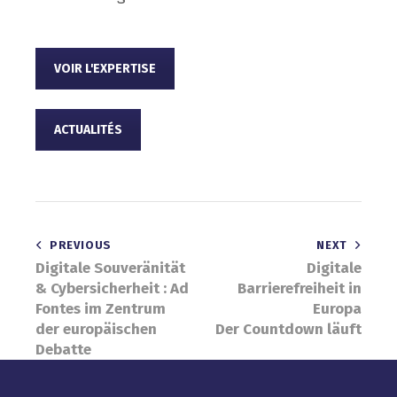
VOIR L'EXPERTISE
ACTUALITÉS
Beitragsnavigation
PREVIOUS
NEXT
Digitale Souveränität
Digitale
& Cybersicherheit : Ad
Barrierefreiheit in
Fontes im Zentrum
Europa
der europäischen
Der Countdown läuft
Debatte