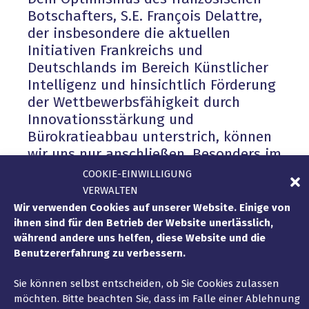
Botschafters, S.E. François Delattre,
der insbesondere die aktuellen
Initiativen Frankreichs und
Deutschlands im Bereich Künstlicher
Intelligenz und hinsichtlich Förderung
der Wettbewerbsfähigkeit durch
Innovationsstärkung und
Bürokratieabbau unterstrich, können
wir uns nur anschließen. Besonders im
Ohr ist einer der Eingangssätze des
COOKIE-EINWILLIGUNG
Botschafters geblieben, der sehr gut
VERWALTEN
die Dynamik der Frankreich-Initiative
Wir verwenden Cookies auf unserer Website. Einige von
Ostdeutschland beschreibt:
„Das
ihnen sind für den Betrieb der Website unerlässlich,
industrielle Erbe Ostdeutschlands kann
während andere uns helfen, diese Website und die
Benutzererfahrung zu verbessern.
ein Hebel für die deutsch-französische
Zusammenarbeit sein“.
Sie können selbst entscheiden, ob Sie Cookies zulassen
möchten. Bitte beachten Sie, dass im Falle einer Ablehnung