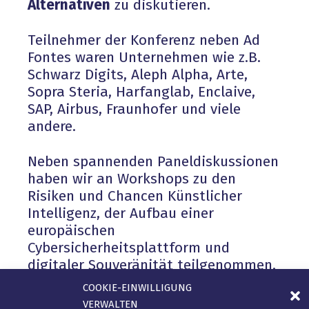
Alternativen
zu diskutieren.
Teilnehmer der Konferenz neben Ad
Fontes waren Unternehmen wie z.B.
Schwarz Digits, Aleph Alpha, Arte,
Sopra Steria, Harfanglab, Enclaive,
SAP, Airbus, Fraunhofer und viele
andere.
Neben spannenden Paneldiskussionen
haben wir an Workshops zu den
Risiken und Chancen Künstlicher
Intelligenz, der Aufbau einer
europäischen
Cybersicherheitsplattform und
digitaler Souveränität teilgenommen.
Die erzielten Arbeitsergebnisse dienen
COOKIE-EINWILLIGUNG
der ECA und ihren Mitgliedern in den
VERWALTEN