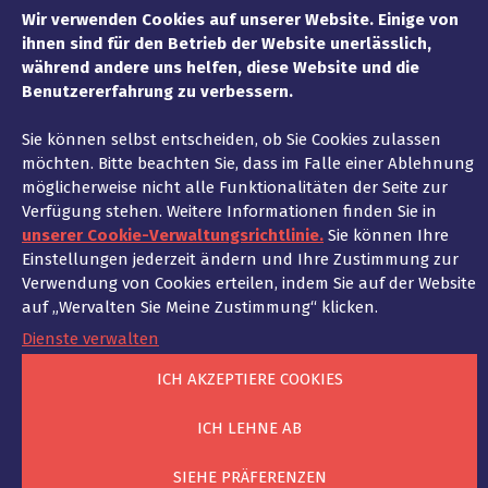
nächsten Monaten zur weiteren
Wir verwenden Cookies auf unserer Website. Einige von
Zusammenarbeit.
ihnen sind für den Betrieb der Website unerlässlich,
während andere uns helfen, diese Website und die
Benutzererfahrung zu verbessern.
Sie können selbst entscheiden, ob Sie Cookies zulassen
möchten. Bitte beachten Sie, dass im Falle einer Ablehnung
möglicherweise nicht alle Funktionalitäten der Seite zur
Verfügung stehen. Weitere Informationen finden Sie in
unserer Cookie-Verwaltungsrichtlinie.
Sie können Ihre
Einstellungen jederzeit ändern und Ihre Zustimmung zur
Verwendung von Cookies erteilen, indem Sie auf der Website
auf „Wervalten Sie Meine Zustimmung“ klicken.
Dienste verwalten
ICH AKZEPTIERE COOKIES
Der Tech Summit war für Ad Fontes
ICH LEHNE AB
auch eine hervorragende Möglichkeit,
sich mit Anbietern verschiedenster
SIEHE PRÄFERENZEN