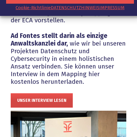
Cybersicherheitslösungen zu vernetzen,
Cookie-Richtlinie
DATENSCHUTZHINWEIS
IMPRESSUM
die sich im
Cybersecurity Mapping 2025
der ECA vorstellen.
Ad Fontes stellt darin als einzige
Anwaltskanzlei dar,
wie wir bei unseren
Projekten Datenschutz und
Cybersecurity in einem holistischen
Ansatz verbinden. Sie können unser
Interview in dem Mapping hier
kostenlos herunterladen.
UNSER INTERVIEW LESEN