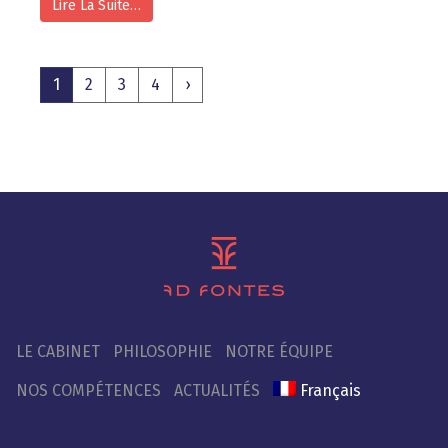
Lire La Suite…
1
2
3
4
›
LE CABINET
PHILOSOPHIE
NOTRE ÉQUIPE
NOS COMPÉTENCES
ACTUALITÉS
Français