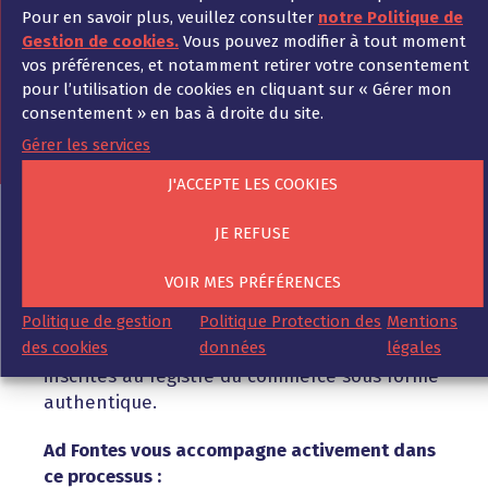
>Ad Fontes vous accompagne
Pour en savoir plus, veuillez consulter
notre Politique de
activement dans le processus de
Gestion de cookies.
Vous pouvez modifier à tout moment
vos préférences, et notamment retirer votre consentement
notarisation pour votre nouvelle
pour l’utilisation de cookies en cliquant sur « Gérer mon
filiale allemande.
consentement » en bas à droite du site.
Gérer les services
J'ACCEPTE LES COOKIES
JE REFUSE
L’authentification par un notaire est
obligatoire pour les sociétés de capitaux,
VOIR MES PRÉFÉRENCES
comme une SARL (GmbH) ou une SA (AG). Il
Politique de gestion
Politique Protection des
Mentions
n’est pas nécessaire pour les sociétés de
des cookies
données
légales
personnes. Celles-ci doivent toutefois être
inscrites au registre du commerce sous forme
authentique.
Ad Fontes vous accompagne activement dans
ce processus :