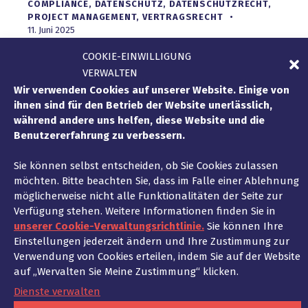
COMPLIANCE
,
DATENSCHUTZ
,
DATENSCHUTZRECHT
,
PROJECT MANAGEMENT
,
VERTRAGSRECHT
11. Juni 2025
Kostenloses Webinar zur Entgelttransparenz mit
COOKIE-EINWILLIGUNG
Lucca. Pflichten und Chancen für Unternehmen
VERWALTEN
ab 2025 im Überblick.
Wir verwenden Cookies auf unserer Website. Einige von
ihnen sind für den Betrieb der Website unerlässlich,
während andere uns helfen, diese Website und die
Benutzererfahrung zu verbessern.
Neue Empfehlungen der CNIL für
Sie können selbst entscheiden, ob Sie Cookies zulassen
mobile Apps: Verpflichtungen und
möchten. Bitte beachten Sie, dass im Falle einer Ablehnung
Risiken ab 2025
möglicherweise nicht alle Funktionalitäten der Seite zur
Verfügung stehen. Weitere Informationen finden Sie in
DATENSCHUTZ
,
DATENSCHUTZRECHT
unserer Cookie-Verwaltungsrichtlinie.
Sie können Ihre
24. September 2024
Einstellungen jederzeit ändern und Ihre Zustimmung zur
Die französische Datenschutzbehörde CNIL
Verwendung von Cookies erteilen, indem Sie auf der Website
veröffentlichte am 18. Juli 2024 ihre lang
auf „Wervalten Sie Meine Zustimmung“ klicken.
erwarteten Empfehlungen zur
Dienste verwalten
Datenschutzkonformität von mobilen Apps. Diese