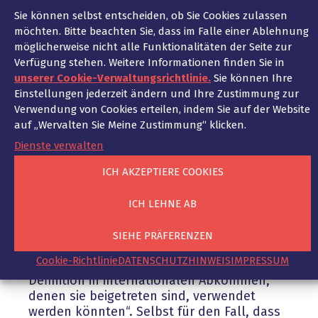
das Völkerrecht geregelt. Die USA oder
Sie können selbst entscheiden, ob Sie Cookies zulassen
Russland sind zwar nicht Vertragsparteien
möchten. Bitte beachten Sie, dass im Falle einer Ablehnung
des völkerrechtlichen Vertrags über den
möglicherweise nicht alle Funktionalitäten der Seite zur
Waffenhandel von 2013, dafür aber die
Verfügung stehen. Weitere Informationen finden Sie in
meisten europäischen Staaten, darunter
unserer Cookie-Verwaltungsrichtlinie.
Sie können Ihre
auch Deutschland, Großbritannien und
Einstellungen jederzeit ändern und Ihre Zustimmung zur
Frankreich. Sie haben sich verpflichtet,
Verwendung von Cookies erteilen, indem Sie auf der Website
keine Waffenlieferungen zu genehmigen,
auf „Wervalten Sie Meine Zustimmung“ klicken.
wenn sie „zum Zeitpunkt der Beantragung
Dienste verwalten
der Genehmigung Kenntnis davon haben,
dass diese Waffen oder Güter zur Begehung
ICH AKZEPTIERE COOKIES
von Völkermord, Verbrechen gegen die
Menschlichkeit, schweren Verstößen gegen
ICH LEHNE AB
die Genfer Konventionen von 1949,
Angriffen auf Zivilisten oder zivilem
SIEHE PRÄFERENZEN
Eigentum, das als solches geschützt ist,
Cookie-Richtlinie
DATENSCHUTZHINWEIS
IMPRESSUM
oder anderen Kriegsverbrechen gemäß der
Definition in internationalen Abkommen,
denen sie beigetreten sind, verwendet
werden könnten“. Selbst für den Fall, dass