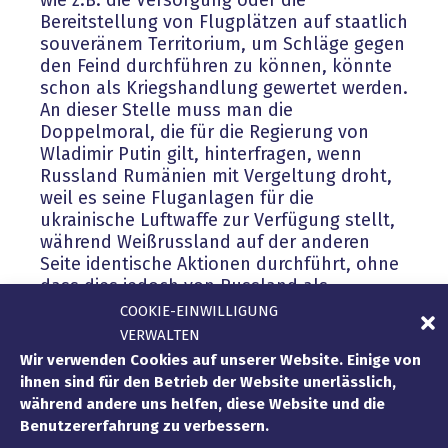
wie z.B. die Versorgung oder die
Bereitstellung von Flugplätzen auf staatlich
souveränem Territorium, um Schläge gegen
den Feind durchführen zu können, könnte
schon als Kriegshandlung gewertet werden.
An dieser Stelle muss man die
Doppelmoral, die für die Regierung von
Wladimir Putin gilt, hinterfragen, wenn
Russland Rumänien mit Vergeltung droht,
weil es seine Fluganlagen für die
ukrainische Luftwaffe zur Verfügung stellt,
während Weißrussland auf der anderen
Seite identische Aktionen durchführt, ohne
dass dies jedoch von Russland als
Kriegshandlung angesehen wird, sondern
COOKIE-EINWILLIGUNG
nur als Unterstützung einer
VERWALTEN
„Sonderoperation“!
Wir verwenden Cookies auf unserer Website. Einige von
ihnen sind für den Betrieb der Website unerlässlich,
Neben dem Status des
während andere uns helfen, diese Website und die
Unterstützerstaates, der Waffen liefert, ist
Benutzererfahrung zu verbessern.
auch die Lieferung der Waffen selbst durch