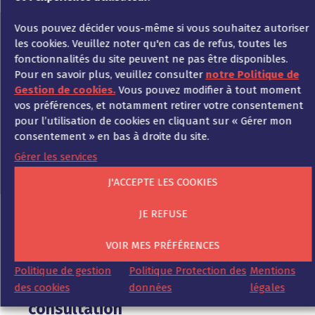
Vous pouvez décider vous-même si vous souhaitez autoriser
les cookies. Veuillez noter qu'en cas de refus, toutes les
Nous sommes à votre écoute
fonctionnalités du site peuvent ne pas être disponibles.
Notre équipe est prête à vous
Pour en savoir plus, veuillez consulter
notre Politique de
accompagner
Gestion de cookies.
Vous pouvez modifier à tout moment
vos préférences, et notamment retirer votre consentement
pour l’utilisation de cookies en cliquant sur « Gérer mon
Contactez-nous
consentement » en bas à droite du site.
Gérer les services
J'ACCEPTE LES COOKIES
JE REFUSE
VOIR MES PRÉFÉRENCES
Politique de gestion
Politique Protection des
Mentions
Thèmes de notre pratique de
des cookies
données
légales
consultation