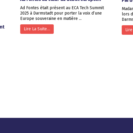
Part
Ad Fontes était présent au ECA Tech Summit
Madam
2025 à Darmstadt pour porter la voix d’une
lors 
Europe souveraine en matière ...
Darms
nt
Lire La Suite…
Lire