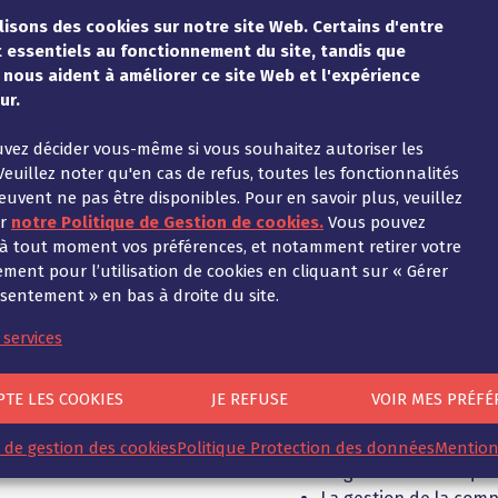
lisons des cookies sur notre site Web. Certains d'entre
e la gestion des incidents/crises, les
 essentiels au fonctionnement du site, tandis que
and, etc.), la mise en place de la gouvernance
 nous aident à améliorer ce site Web et l'expérience
ille de route de cybersécurité.
ur.
vez décider vous-même si vous souhaitez autoriser les
Veuillez noter qu'en cas de refus, toutes les fonctionnalités
euvent ne pas être disponibles. Pour en savoir plus, veuillez
er
notre Politique de Gestion de cookies.
Vous pouvez
e de l’équipe
Domaines d’ex
 à tout moment vos préférences, et notamment retirer votre
cybersécurité
ment pour l’utilisation de cookies en cliquant sur « Gérer
entement » en bas à droite du site.
 services
rises sur les thèmes de
Sven est un expert en c
oute leur ampleur.
assiste les clients du c
PTE LES COOKIES
JE REFUSE
VOIR MES PRÉFÉ
e les entreprises
dans des projets de com
e d’avocat :
de Sven comprend not
e de gestion des cookies
Politique Protection des données
Mention
onnées liés aux
La gestion des risques