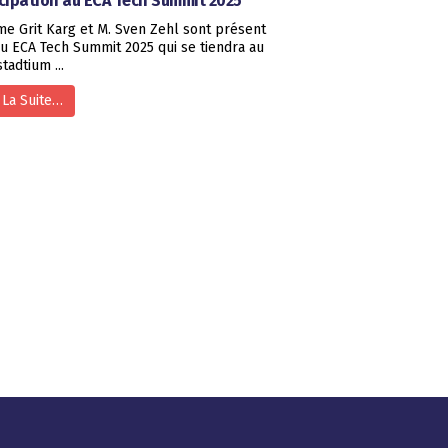
icipation au ECA Tech Summit 2025
e Grit Karg et M. Sven Zehl sont présent
du ECA Tech Summit 2025 qui se tiendra au
tadtium ...
 La Suite…