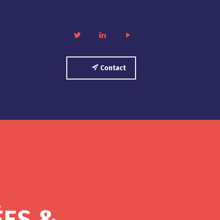
twitter
linkedin
play
Contact
ÉES &