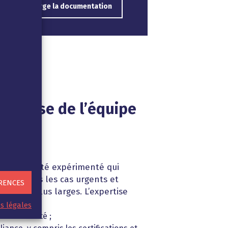
Je télécharge la documentation
pertise de l’équipe
ybersécurité expérimenté qui
abinet dans les cas urgents et
RENCES
pliance plus larges. L’expertise
amment :
s légales
 de sécurité ;