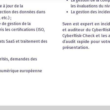
La gestion de la compl
e à jour de la
les évaluations du niv
tection des données dans
La gestion des incide
etc.) ;
 de gestion de la
Sven est expert en incid
 les certifications (ISO,
et auditeur du CyberRisk
CyberRisk-Check et les 
ats SaaS et traitement des
d’audit rapide pour votr
présentation.
torités, demandes des
n numérique européenne