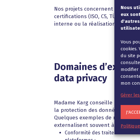
Nous uti
Nos projets concernent par exempl
eux sont
certifications (ISO, C5, TÜV allem
d'autres
interne ou la réalisation d’une feu
utilisate
Vous pou
cookies. 
du site p
consult
Domaines d’expertis
modifier
data privacy
consente
mon cons
Gérer les
Madame Karg conseille les entrep
la protection des données dans t
J'ACCE
Quelques exemples de missions qu
externalisent souvent à l’expertis
Politiqu
Conformité des traitements de d