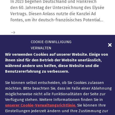
In 2023 begehen Deutschland und Frankreich
den 60. Jahrestag der Unterzeichnung des Elysée
Vertrags. Diesen Anlass nutzte die Kanzlei Ad
Fontes, um ihr deutsch-französisches Potential…
COOKIE-EINWILLIGUNG
Study trip nach Paris – Juni 2022
VERWALTEN
Wir verwenden Cookies auf unserer Website. Einige von
INTERNATIONALE ALLIANZEN
,
KOOPERATION
ihnen sind für den Betrieb der Website unerlässlich,
14. September 2022
während andere uns helfen, diese Website und die
Ad Fontes hatte zu seinem ersten
Benutzererfahrung zu verbessern.
Netzwerkabend mit Unternehmern,Managern
Sie können selbst entscheiden, ob Sie Cookies zulassen
und Führungskräften aus dem Schwarzwald,
möchten. Bitte beachten Sie, dass im Falle einer Ablehnung
Berlin, Hessen, Brandenburg und Frankreich in
möglicherweise nicht alle Funktionalitäten der Seite zur
Paris eingeladen.
Verfügung stehen. Weitere Informationen finden Sie in
unserer Cookie-Verwaltungsrichtlinie.
Sie können Ihre
Einstellungen jederzeit ändern und Ihre Zustimmung zur