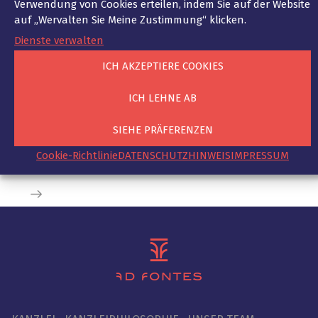
Verwendung von Cookies erteilen, indem Sie auf der Website
auf „Wervalten Sie Meine Zustimmung“ klicken.
DIGITAL FUTUREcongress –
Kooperation mit Wyngs
Dienste verwalten
ICH AKZEPTIERE COOKIES
KOOPERATION
23. Mai 2022
Mit großer Freude hat die Kanzlei Ad Fontes in
ICH LEHNE AB
Kooperation mit Wyngs am 17. Mai 2022 am
DIGITAL FUTUREcongress (DFC) teilgenommen
SIEHE PRÄFERENZEN
und bei dieser Gelegenheit ihre nationalen und
Cookie-Richtlinie
DATENSCHUTZHINWEIS
IMPRESSUM
internationalen Netzwerke gestärkt.