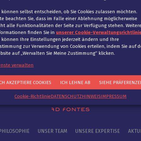
e können selbst entscheiden, ob Sie Cookies zulassen möchten.
tte beachten Sie, dass im Falle einer Ablehnung möglicherweise
cht alle Funktionalitäten der Seite zur Verfügung stehen. Weiter
formationen finden Sie in
unserer Cookie-Verwaltungsrichtlinie
ADENSERSATZRECHT
24. Februar 2021
e können Ihre Einstellungen jederzeit ändern und Ihre
 eine Lücke bereit, die in der Wirtschaftspraxis von e
stimmung zur Verwendung von Cookies erteilen, indem Sie auf d
bsite auf „Wervalten Sie Meine Zustimmung“ klicken.
enste verwalten
CH AKZEPTIERE COOKIES
ICH LEHNE AB
SIEHE PRÄFERENZE
Cookie-Richtlinie
DATENSCHUTZHINWEIS
IMPRESSUM
PHILOSOPHIE
UNSER TEAM
UNSERE EXPERTISE
AKTU