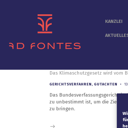
KANZLEI
AKTUELLE
Das Klimaschutzgesetz wird vom B
GERICHTSVERFAHREN
,
GUTACHTEN
13
Das Bundesverfassungsgericht in 
zu unbestimmt ist, um die Ziele 
zu bringen.
Wi
fü
he