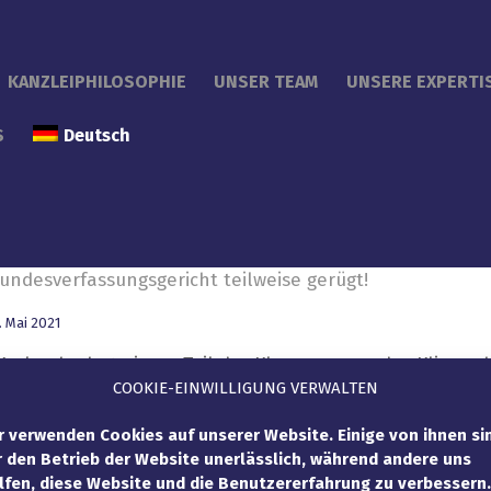
KANZLEIPHILOSOPHIE
UNSER TEAM
UNSERE EXPERTI
S
Deutsch
undesverfassungsgericht teilweise gerügt!
. Mai 2021
Karlsruhe hat einem Teil der Klagen gegen das Klimasch
COOKIE-EINWILLIGUNG VERWALTEN
zur Reduzierung von Treibhausgasemissionen mit dem Sc
r verwenden Cookies auf unserer Website. Einige von ihnen si
r den Betrieb der Website unerlässlich, während andere uns
lfen, diese Website und die Benutzererfahrung zu verbessern.