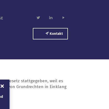
twitter
linkedin
play
SE
Kontakt
utzgesetz stattgegeben, weil es
hutz von Grundrechten in Einklang
nd