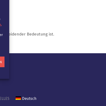
e
.
ntscheidender Bedeutung ist.
er
N
ELLES
Deutsch