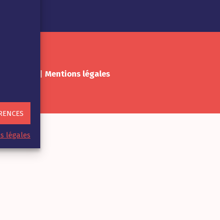
sonnelles
||
Mentions légales
RENCES
s légales