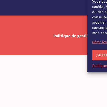
Vous pou
cookies. 
du site p
consult
modifier
consente
mon cons
Politique de gestion des coo
Gérer les
J'ACCE
Politiqu