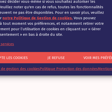
vez décider vous-même si vous souhaitez autoriser les
Veuillez noter qu'en cas de refus, toutes les fonctionnalités
euvent ne pas être disponibles. Pour en savoir plus, veuillez
er
notre Politique de Gestion de cookies.
Vous pouvez
 à tout moment vos préférences, et notamment retirer votre
ment pour l’utilisation de cookies en cliquant sur « Gérer
© 2021-2025 - Ad Fontes. All rights reserved.
entement » en bas à droite du site.
kies
||
Politique Générale de Protection des Données Per
 services
PTE LES COOKIES
JE REFUSE
VOIR MES PRÉFÉ
e de gestion des cookies
Politique Protection des données
Mention