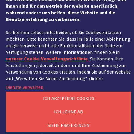
ihnen sind für den Betrieb der Website unerlässlich,
Main Header With
während andere uns helfen, diese Website und die
Benutzererfahrung zu verbessern.
Space
Sie können selbst entscheiden, ob Sie Cookies zulassen
Home
Main Header With Space
möchten. Bitte beachten Sie, dass im Falle einer Ablehnung
möglicherweise nicht alle Funktionalitäten der Seite zur
Verfügung stehen. Weitere Informationen finden Sie in
unserer Cookie-Verwaltungsrichtlinie.
Sie können Ihre
Einstellungen jederzeit ändern und Ihre Zustimmung zur
Verwendung von Cookies erteilen, indem Sie auf der Website
Beitragsnavigation
auf „Wervalten Sie Meine Zustimmung“ klicken.
PREVIOUS
NEXT
Header Single Post
Counters With Icon +
Dienste verwalten
BG
ICH AKZEPTIERE COOKIES
ICH LEHNE AB
SIEHE PRÄFERENZEN