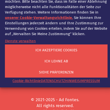
möchten. Bitte beachten Sie, dass im Falle einer Ablehnung
möglicherweise nicht alle Funktionalitäten der Seite zur
Beitragsnavigation
PREVIOUS
NEXT
Verfügung stehen. Weitere Informationen finden Sie in
Main Footer
Header Home Boxed
unserer Cookie-Verwaltungsrichtlinie.
Sie können Ihre
Einstellungen jederzeit ändern und Ihre Zustimmung zur
Verwendung von Cookies erteilen, indem Sie auf der Website
auf „Wervalten Sie Meine Zustimmung“ klicken.
Dienste verwalten
ICH AKZEPTIERE COOKIES
KANZLEI
KANZLEIPHILOSOPHIE
UNSER TEAM
ICH LEHNE AB
UNSERE EXPERTISE
AKTUELLES
Deutsch
SIEHE PRÄFERENZEN
Cookie-Richtlinie
DATENSCHUTZHINWEIS
IMPRESSUM
© 2021-2025 - Ad Fontes.
All rights reserved.