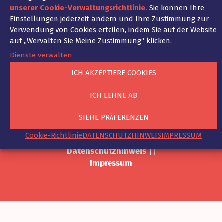
unserer Cookie-Verwaltungsrichtlinie.
Sie können Ihre
Einstellungen jederzeit ändern und Ihre Zustimmung zur
Verwendung von Cookies erteilen, indem Sie auf der Website
KANZLEI
KANZLEIPHILOSOPHIE
UNSER TEAM
auf „Wervalten Sie Meine Zustimmung“ klicken.
UNSERE EXPERTISE
AKTUELLES
Deutsch
Dienste verwalten
ICH AKZEPTIERE COOKIES
ICH LEHNE AB
© 2021-2025 - Ad Fontes.
SIEHE PRÄFERENZEN
All rights reserved.
Cookie-Richtlinie
DATENSCHUTZHINWEIS
IMPRESSUM
Cookie-Richtlinie
||
Datenschutzhinweis
||
Impressum