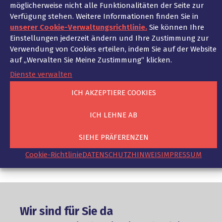
verschiedenen Industriesektoren, wie z.B.
möglicherweise nicht alle Funktionalitäten der Seite zur
Landwirtschaft, Maschinenbau, chemische
Verfügung stehen. Weitere Informationen finden Sie in
Industrie, Mode, Luxusgüter und Konsumgüter.
unserer Cookie-Verwaltungsrichtlinie.
Sie können Ihre
Einstellungen jederzeit ändern und Ihre Zustimmung zur
Die Rechtsanwälte von Ad Fontes sind sowohl
Verwendung von Cookies erteilen, indem Sie auf der Website
in der französischen als auch in der deutschen
auf „Wervalten Sie Meine Zustimmung“ klicken.
Rechtsordnung zu Hause und beraten daher
regelmäßig Mandanten im internationalen
Dienste verwalten
Privatrecht, d.h. über das anwendbare Recht
ICH AKZEPTIERE COOKIES
und die zuständigen Gerichte.
ICH LEHNE AB
SIEHE PRÄFERENZEN
Cookie-Richtlinie
DATENSCHUTZHINWEIS
IMPRESSUM
Wir sind für Sie da