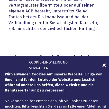
Vertragsmuster übermittelt oder auf seinen
eigenen AGB besteht, unterstützt Sie Ad
Fontes bei der Risikoanalyse und bei der
Verhandlung der für Sie wichtigsten Klauseln,
z.B. hinsichtlich der zivilrechtlichen Haftung.
Ad Fontes begleitet Sie bei
COOKIE-EINWILLIGUNG
der internationalen
VERWALTEN
Entwicklung Ihres
Wir verwenden Cookies auf unserer Website. Einige von
Unternehmens
ihnen sind für den Betrieb der Website unerlässlich,
während andere uns helfen, diese Website und die
Benutzererfahrung zu verbessern.
Ad Fontes berät französische, deutsche und
Sie können selbst entscheiden, ob Sie Cookies zulassen
internationale Unternehmen aus
möchten. Bitte beachten Sie, dass im Falle einer Ablehnung